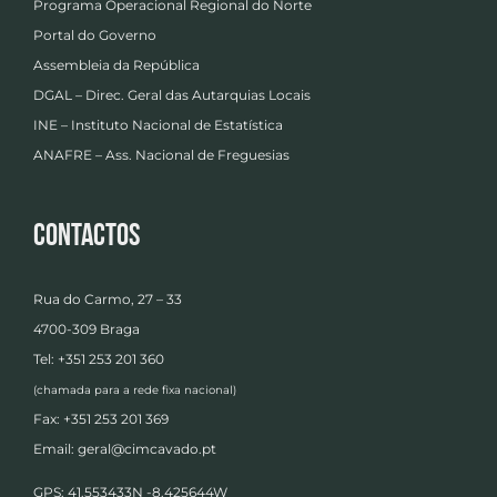
Programa Operacional Regional do Norte
Portal do Governo
Assembleia da República
DGAL – Direc. Geral das Autarquias Locais
INE – Instituto Nacional de Estatística
ANAFRE – Ass. Nacional de Freguesias
Contactos
Rua do Carmo, 27 – 33
4700-309 Braga
Tel: +351 253 201 360
(chamada para a rede fixa nacional)
Fax: +351 253 201 369
Email:
geral@cimcavado.pt
GPS: 41.553433N -8.425644W