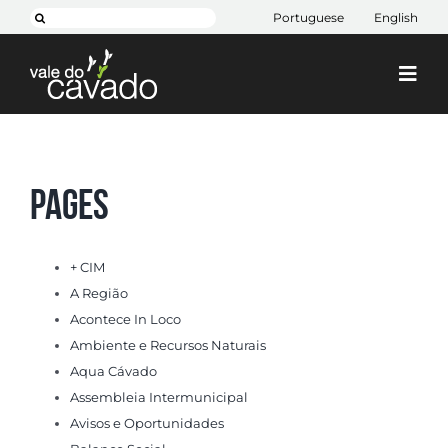
Skip
Search
Portuguese
English
to
for:
content
Togg
Navi
Cim Cávado
Cávado 2030
Pages
Projetos
+ CIM
+ CIM
A Região
Contactos
Acontece In Loco
Ambiente e Recursos Naturais
Aqua Cávado
Assembleia Intermunicipal
Avisos e Oportunidades