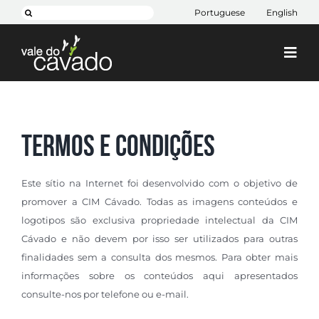
Skip
Search
Portuguese
English
to
for:
content
Togg
Navi
Cim Cávado
Cávado 2030
Termos e Condições
Projetos
+ CIM
Este sítio na Internet foi desenvolvido com o objetivo de
promover a CIM Cávado. Todas as imagens conteúdos e
Contactos
logotipos são exclusiva propriedade intelectual da CIM
Cávado e não devem por isso ser utilizados para outras
finalidades sem a consulta dos mesmos. Para obter mais
informações sobre os conteúdos aqui apresentados
consulte-nos por telefone ou e-mail.