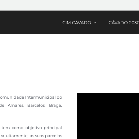
CIM CÁVADO
CÁVADO 203
 Comunidade Intermunicipal do
e Amares, Barcelos, Braga,
 tem como objetivo principal
 gratuitamente, as suas parcelas