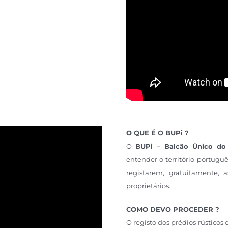
O QUE É O BUPi ?
O
BUPi – Balcão Único do
entender o território portuguê
registarem, gratuitamente, 
proprietários.
COMO DEVO PROCEDER ?
O registo dos prédios rústicos