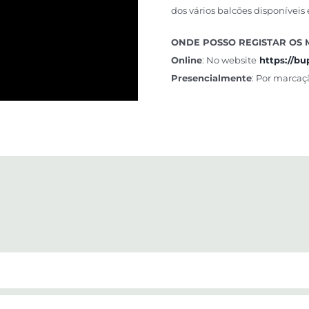
dos vários balcões disponíveis 
ONDE POSSO REGISTAR OS 
Online
: No website
https://bu
Presencialmente
: Por marcaç