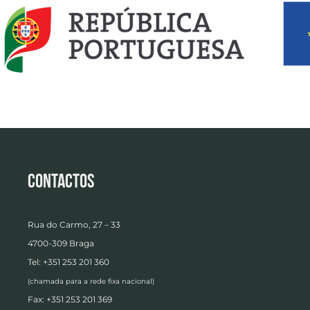
Contactos
Rua do Carmo, 27 – 33
4700-309 Braga
Tel: +351 253 201 360
(chamada para a rede fixa nacional)
Fax: +351 253 201 369