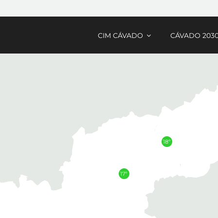
CIM CÁVADO
CÁVADO 203
18º
17º