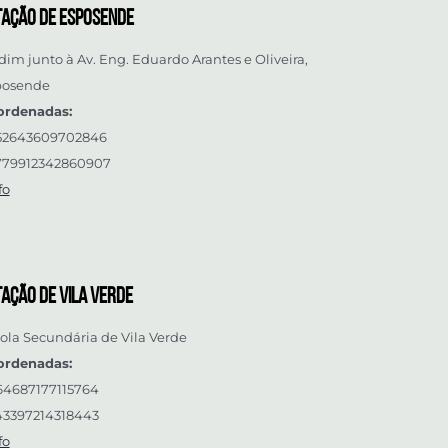
tação de Esposende
dim junto à Av. Eng. Eduardo Arantes e Oliveira,
posende
ordenadas:
.52643609702846
779912342860907
fo
ação de Vila Verde
ola Secundária de Vila Verde
ordenadas:
64687177115764
43397214318443
fo