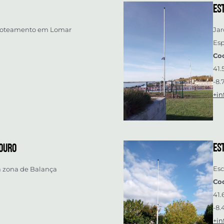
Es
a loteamento em Lomar
Jar
Es
Co
41
-8.
+in
Est
Bouro
Esc
a zona de Balança
Co
41.
-8.
+in