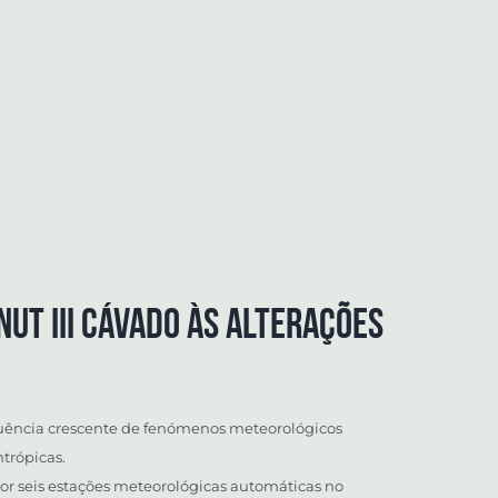
UT III Cávado às alterações
equência crescente de fenómenos meteorológicos
trópicas.
 seis estações meteorológicas automáticas no