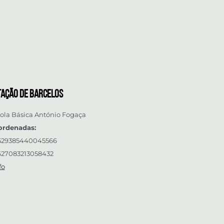
tação de Barcelos
ola Básica António Fogaça
ordenadas:
.529385440045566
627083213058432
fo