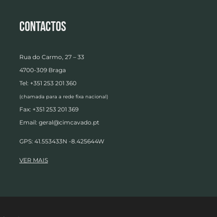
Contactos
Rua do Carmo, 27 – 33
4700-309 Braga
Tel: +351 253 201 360
(chamada para a rede fixa nacional)
Fax: +351 253 201 369
Email:
geral@cimcavado.pt
GPS: 41.553433N -8.425644W
VER MAIS