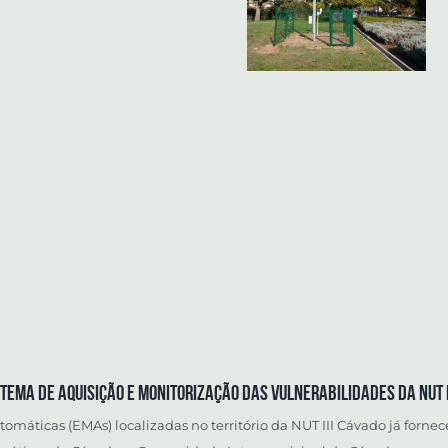
TEMA DE AQUISIÇÃO E MONITORIZAÇÃO DAS VULNERABILIDADES DA NUT I
omáticas (EMAs) localizadas no território da NUT III Cávado já forne