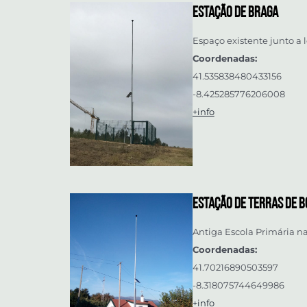
Estação de Braga
Espaço existente junto 
Coordenadas:
41.535838480433156
-8.425285776206008
+info
Estação de Terras de 
Antiga Escola Primária n
Coordenadas:
41.70216890503597
-8.318075744649986
+info