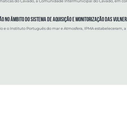
máticas do Cávado, a Comunidade Intermunicipal do Cávado, em conju
o no âmbito do Sistema de Aquisição e Monitorização das Vulnera
e o Instituto Português do mar e Atmosfera, IPMA estabeleceram, a 