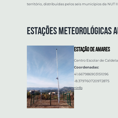
território, distribuídas pelos seis municípios da NUT I
Estações Meteorológicas a
Estação de Amares
Centro Escolar de Caldela
Coordenadas:
41.667986903151096
-8.379760720972875
+info