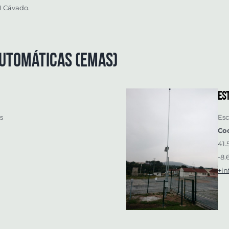
II Cávado.
utomáticas (EMAs)
Es
s
Esc
Co
41
-8.
+in