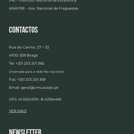
INE – Instituto Nacional de Estatística
ANAFRE – Ass. Nacional de Freguesias
Contactos
Rua do Carmo, 27 – 33
4700-309 Braga
Tel: +351 253 201 360
(chamada para a rede fixa nacional)
Fax: +351 253 201 369
Email:
geral@cimcavado.pt
GPS: 41.553433N -8.425644W
VER MAIS
Newsletter