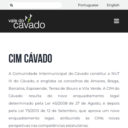
Skip
Search
Portuguese
English
to
for:
content
Togg
Navi
Cim Cávado
Cávado 2030
CIM Cávado
Projetos
+ CIM
A Comunidade Intermunicipal do Cávado constitui a NUT
III do Cávado, e engloba os concelhos de Amares, Braga,
Contactos
Barcelos, Esposende, Terras de Bouro e Vila Verde. A CIM do
Cávado resulta do novo enquadramento legal
determinado pela Lei 45/2008 de 27 de Agosto, e depois
pela Lei 75/2013 de 12 de Setembro, que aprova um novo
enquadramento legal, atribuindo às CIMs novas
perspetivas nas competências estatutárias.