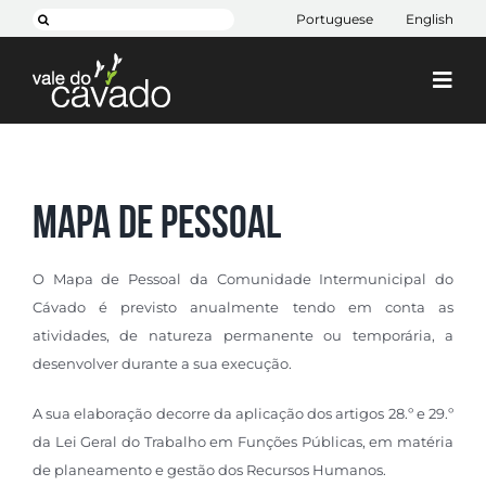
Skip
Pesquisar
Portuguese
English
to
content
Togg
Navi
Cim Cávado
Cávado 2030
Mapa de Pessoal
Projetos
+ CIM
O Mapa de Pessoal da Comunidade Intermunicipal do
Cávado é previsto anualmente tendo em conta as
Contactos
atividades, de natureza permanente ou temporária, a
desenvolver durante a sua execução.
A sua elaboração decorre da aplicação dos artigos 28.º e 29.º
da Lei Geral do Trabalho em Funções Públicas, em matéria
de planeamento e gestão dos Recursos Humanos.