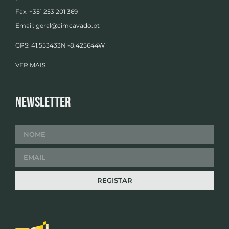
Fax: +351 253 201 369
Email:
geral@cimcavado.pt
GPS: 41.553433N -8.425644W
VER MAIS
Newsletter