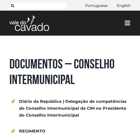
Skip
Pesquisar
Portuguese
English
to
content
Togg
Navi
Cim Cávado
Cávado 2030
Documentos – Conselho
Projetos
Intermunicipal
+ CIM
Contactos
Diário da República | Delegação de competências
do Conselho Intermunicipal da CIM no Presidente
do Conselho Intermunicipal
REGIMENTO