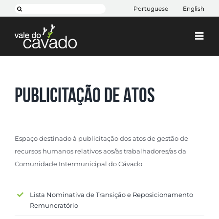
Skip
Pesquisar
Portuguese
English
to
content
Togg
Navi
Cim Cávado
Cávado 2030
Publicitação de Atos
Projetos
+ CIM
Espaço destinado à publicitação dos atos de gestão de
Contactos
recursos humanos relativos aos/às trabalhadores/as da
Comunidade Intermunicipal do Cávado
Lista Nominativa de Transição e Reposicionamento
Remuneratório