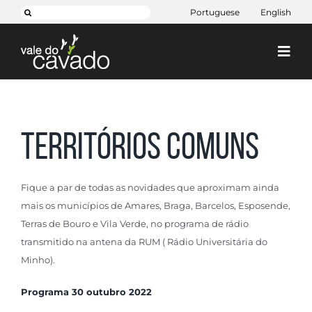
Skip
Pesquisar
Portuguese
English
to
content
Togg
Navi
Cim Cávado
Cávado 2030
Territórios Comuns
Projetos
+ CIM
Fique a par de todas as novidades que aproximam ainda
mais os municípios de Amares, Braga, Barcelos, Esposende,
Contactos
Terras de Bouro e Vila Verde, no programa de rádio
transmitido na antena da RUM ( Rádio Universitária do
Minho).
Programa 30 outubro 2022