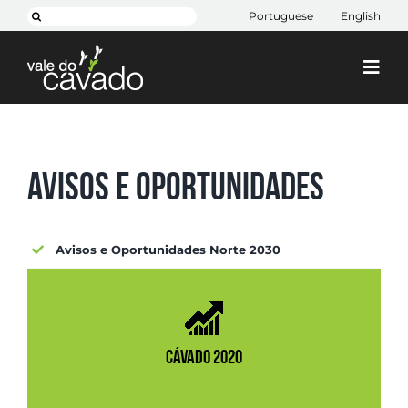
Skip
Pesquisar
Portuguese
English
to
content
Togg
Navi
Cim Cávado
Cávado 2030
Avisos e Oportunidades
Projetos
+ CIM
Avisos e Oportunidades Norte 2030
Contactos
CÁVADO 2020