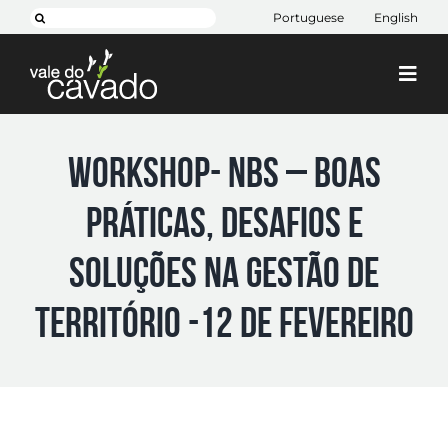
Skip
Pesquisar
Portuguese
English
to
content
Togg
Navi
Cim Cávado
Workshop- NBS – Boas
Cávado 2030
práticas, desafios e
Projetos
+ CIM
soluções na gestão de
Contactos
território -12 de fevereiro