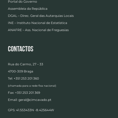
Portal do Governo
Assembleia da República
DGAL – Direc. Geral das Autarquias Locais
INE – Instituto Nacional de Estatística
ANAFRE – Ass. Nacional de Freguesias
Contactos
Rua do Carmo, 27 – 33
4700-309 Braga
Tel: +351 253 201 360
(chamada para a rede fixa nacional)
Fax: +351 253 201 369
Email:
geral@cimcavado.pt
GPS: 41.553433N -8.425644W