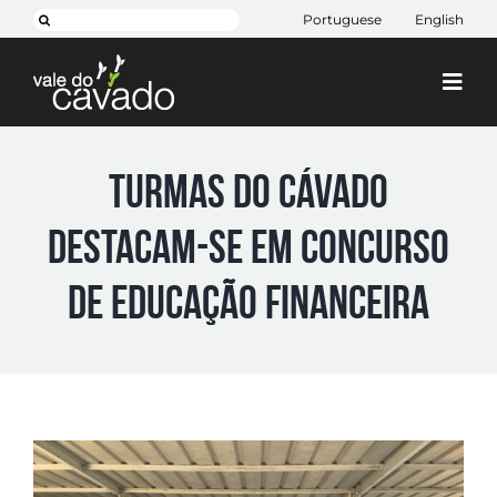
Skip
Pesquisar
Portuguese
English
to
content
Togg
Navi
Cim Cávado
Turmas do Cávado
Cávado 2030
destacam-se em concurso
Projetos
+ CIM
de educação financeira
Contactos