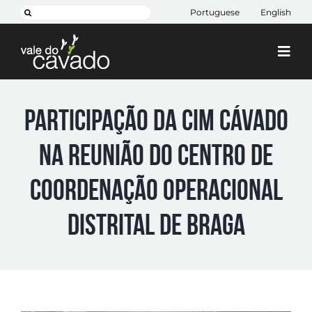
Skip
Pesquisar
Portuguese
English
to
content
Togg
Navi
Cim Cávado
Participação da CIM Cávado
Cávado 2030
na reunião do Centro de
Projetos
+ CIM
Coordenação Operacional
Contactos
Distrital de Braga