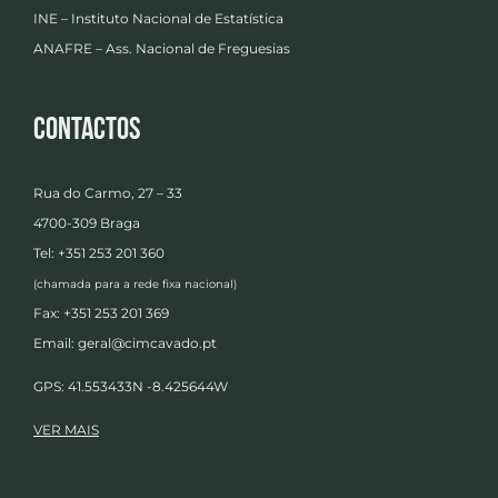
INE – Instituto Nacional de Estatística
ANAFRE – Ass. Nacional de Freguesias
Contactos
Rua do Carmo, 27 – 33
4700-309 Braga
Tel: +351 253 201 360
(chamada para a rede fixa nacional)
Fax: +351 253 201 369
Email:
geral@cimcavado.pt
GPS: 41.553433N -8.425644W
VER MAIS