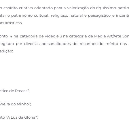
 espírito criativo orientado para a valorização do riquíssimo patr
r o património cultural, religioso, natural e paisagístico e incent
s artísticas.
nto, 4 na categoria de vídeo e 3 na categoria de Media Art/Arte So
ntegrado por diversas personalidades de reconhecido mérito nas 
 edição:
ptico de Rossas”;
oneira do Minho”;
o “A Luz da Glória”;