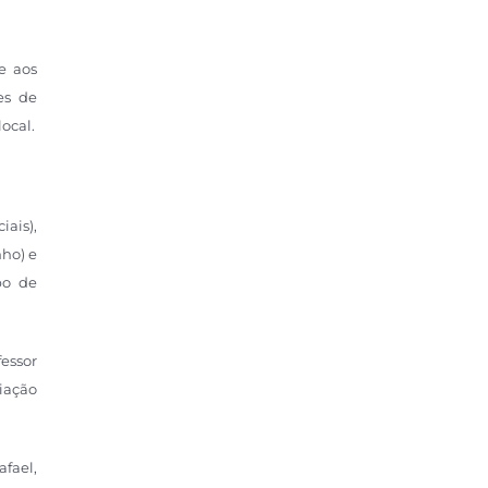
e aos
es de
ocal.
iais),
ho) e
po de
essor
iação
afael,