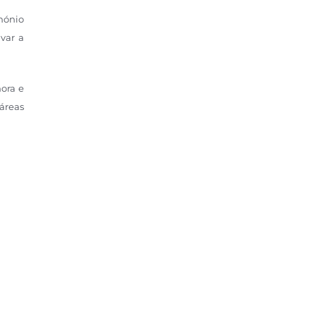
imónio
ivar a
nora e
áreas