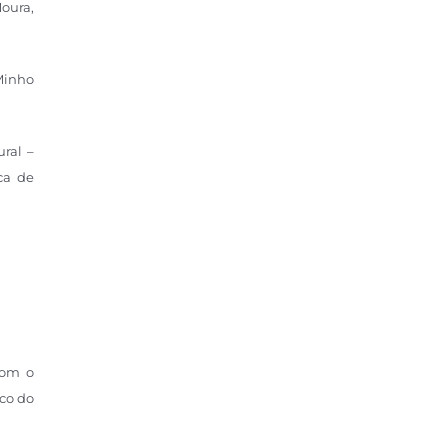
Moura,
Minho
ral –
ca de
Com o
ico do