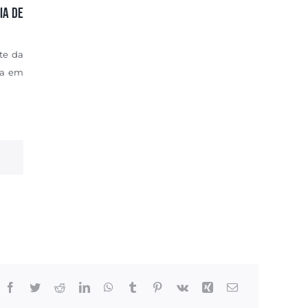
IA DE
rte da
da em