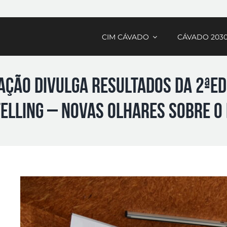
CIM CÁVADO
CÁVADO 203
ação divulga resultados da 2ªEd
elling – Novas Olhares sobre o