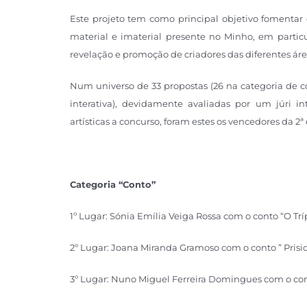
Este projeto tem como principal objetivo fomentar o
material e imaterial presente no Minho, em particula
revelação e promoção de criadores das diferentes área
Num universo de 33 propostas (26 na categoria de co
interativa), devidamente avaliadas por um júri i
artísticas a concurso, foram estes os vencedores da 2ª
Categoria “Conto”
1º Lugar: Sónia Emília Veiga Rossa com o conto “O Trí
2º Lugar: Joana Miranda Gramoso com o conto ” Prisi
3º Lugar: Nuno Miguel Ferreira Domingues com o cont