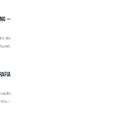
ing –
ção do
tural,
rafia
ávado
inho –