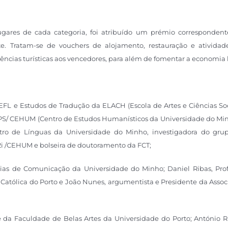
 lugares de cada categoria, foi atribuído um prémio correspondent
e. Tratam-se de vouchers de alojamento, restauração e atividad
ências turísticas aos vencedores, para além de fomentar a economia l
EFL e Estudos de Tradução da ELACH (Escola de Artes e Ciências Soc
PS/ CEHUM (Centro de Estudos Humanísticos da Universidade do Min
ro de Línguas da Universidade do Minho, investigadora do gru
2i /CEHUM e bolseira de doutoramento da FCT;
ências de Comunicação da Universidade do Minho; Daniel Ribas, Prof
Católica do Porto e João Nunes, argumentista e Presidente da Assoc
te da Faculdade de Belas Artes da Universidade do Porto; António R