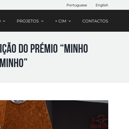
Portuguese
English
0
PROJETOS
+ CIM
CONTACTOS
ição do Prémio “Minho
 Minho”