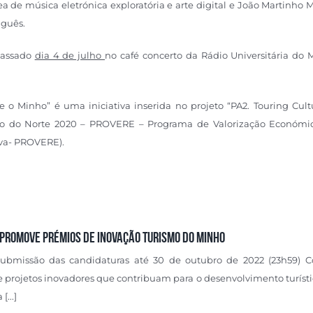
a de música eletrónica exploratória e arte digital e João Martinho 
uguês.
passado
dia 4 de julho
no café concerto da Rádio Universitária do 
 o Minho” é uma iniciativa inserida no projeto “PA2. Touring Cultu
ito do Norte 2020 – PROVERE – Programa de Valorização Económi
iva- PROVERE).
 promove Prémios de Inovação Turismo do Minho
submissão das candidaturas até 30 de outubro de 2022 (23h59) 
s e projetos inovadores que contribuam para o desenvolvimento turíst
...]