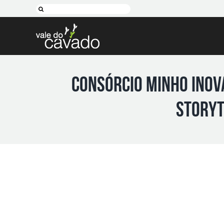
Skip
Pesquisar
to
content
Consórcio Minho Inov
Storyt