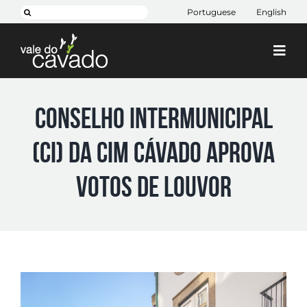
Skip
Pesquisar
Portuguese
English
to
content
Togg
Navi
Cim Cávado
Conselho Intermunicipal
Cávado 2030
(CI) da CIM Cávado aprova
Projetos
+ CIM
votos de louvor
Contactos