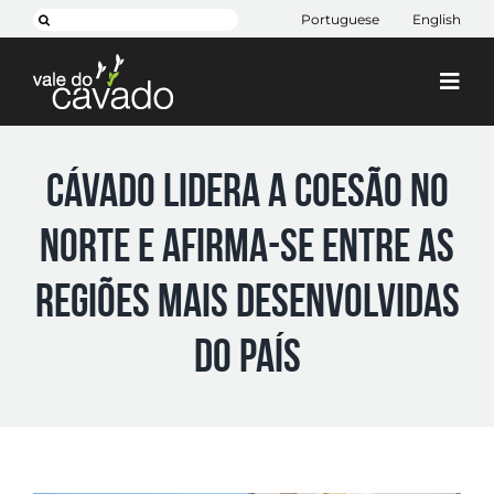
Skip
Pesquisar
Portuguese
English
to
content
Togg
Navi
Cim Cávado
Cávado lidera a coesão no
Cávado 2030
Norte e afirma-se entre as
Projetos
+ CIM
regiões mais desenvolvidas
Contactos
do país