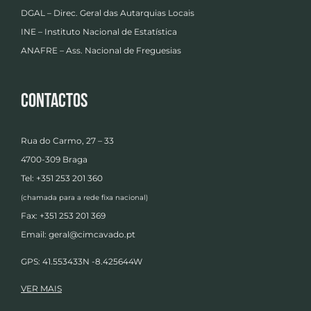
DGAL – Direc. Geral das Autarquias Locais
INE – Instituto Nacional de Estatística
ANAFRE – Ass. Nacional de Freguesias
Contactos
Rua do Carmo, 27 – 33
4700-309 Braga
Tel: +351 253 201 360
(chamada para a rede fixa nacional)
Fax: +351 253 201 369
Email:
geral@cimcavado.pt
GPS: 41.553433N -8.425644W
VER MAIS