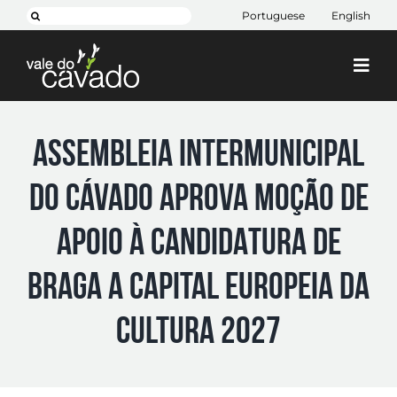
Skip
Pesquisar
Portuguese
English
to
content
Togg
Navi
Cim Cávado
ASSEMBLEIA INTERMUNICIPAL
Cávado 2030
DO CÁVADO APROVA MOÇÃO DE
Projetos
+ CIM
APOIO À CANDIDATURA DE
Contactos
BRAGA A CAPITAL EUROPEIA DA
CULTURA 2027