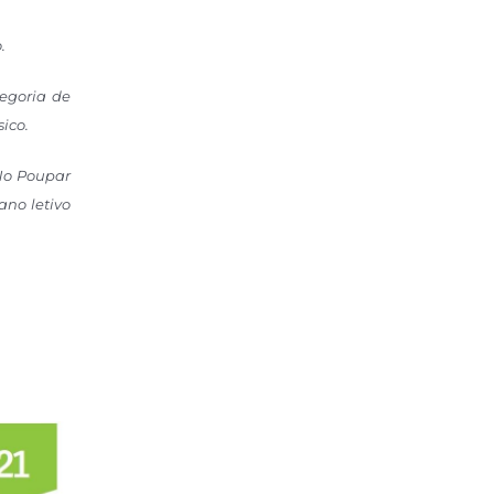
o.
tegoria de
sico.
No Poupar
ano letivo