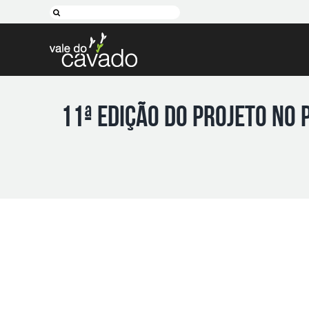
Skip
Pesquisar
to
content
11ª Edição do Projeto No