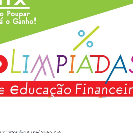
 em:
https://youtu.be/_5a8-fT30-8