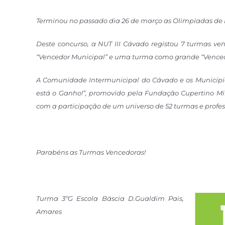
Terminou no passado dia 26 de março as Olimpíadas de 
Deste concurso, a NUT III Cávado registou 7 turmas v
“Vencedor Municipal” e uma turma como grande “Vencedora
A Comunidade Intermunicipal do Cávado e os Municípi
está o Ganho!”, promovido pela Fundação Cupertino Mira
com a participação
de um universo de 52 turmas e professo
Parabéns as Turmas Vencedoras!
Tu
rma 3ºG Escola Báscia D.Gualdim Pais,
Amares