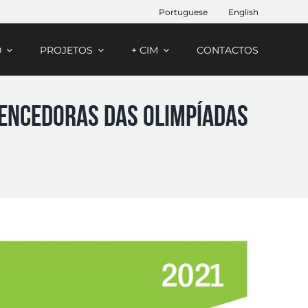
Portuguese
English
0
PROJETOS
+ CIM
CONTACTOS
Vencedoras das Olimpíadas