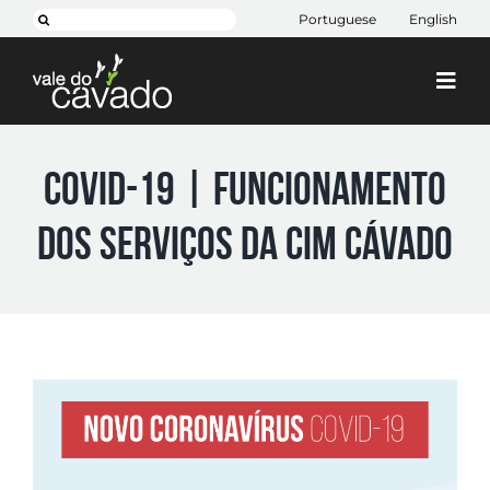
Skip
Search
Portuguese
English
to
for:
content
Togg
Navi
Cim Cávado
COVID-19 | FUNCIONAMENTO
Cávado 2030
DOS SERVIÇOS DA CIM CÁVADO
Projetos
+ CIM
Contactos