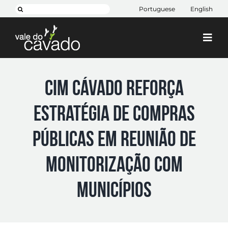
Skip
Search
Portuguese
English
to
for:
content
Togg
Navi
Cim Cávado
CIM Cávado reforça
Cávado 2030
estratégia de compras
Projetos
+ CIM
públicas em reunião de
Contactos
monitorização com
Municípios