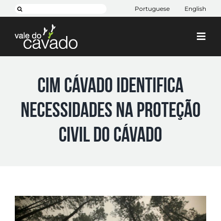
Skip
Search
Portuguese
English
to
for:
content
Togg
Navi
Cim Cávado
CIM Cávado identifica
Cávado 2030
necessidades na Proteção
Projetos
+ CIM
Civil do Cávado
Contactos