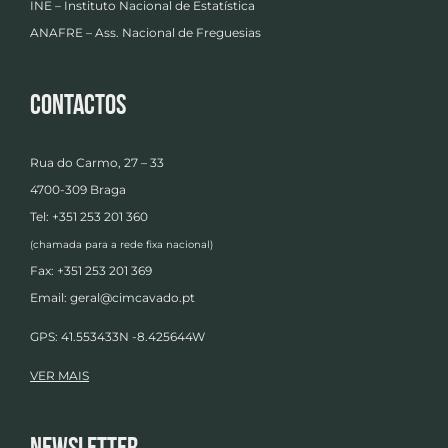
INE – Instituto Nacional de Estatística
ANAFRE – Ass. Nacional de Freguesias
Contactos
Rua do Carmo, 27 – 33
4700-309 Braga
Tel: +351 253 201 360
(chamada para a rede fixa nacional)
Fax: +351 253 201 369
Email:
geral@cimcavado.pt
GPS: 41.553433N -8.425644W
VER MAIS