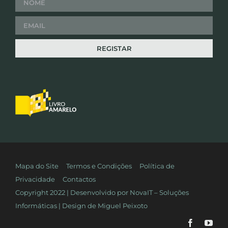
Mapa do Site
Termos e Condições
Política de
Privacidade
Contactos
Copyright 2022 | Desenvolvido por
NovaIT – Soluções
Informáticas
| Design de
Miguel Peixoto