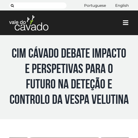
Skip
Search
Portuguese
English
to
for:
content
Togg
Navi
Cim Cávado
CIM Cávado debate impacto
Cávado 2030
e perspetivas para o
Projetos
+ CIM
futuro na deteção e
Contactos
controlo da Vespa velutina