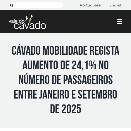
Skip
Search
Portuguese
English
to
for:
content
Togg
Navi
Cim Cávado
Cávado Mobilidade regista
Cávado 2030
aumento de 24,1% no
Projetos
+ CIM
número de passageiros
Contactos
entre janeiro e setembro
de 2025