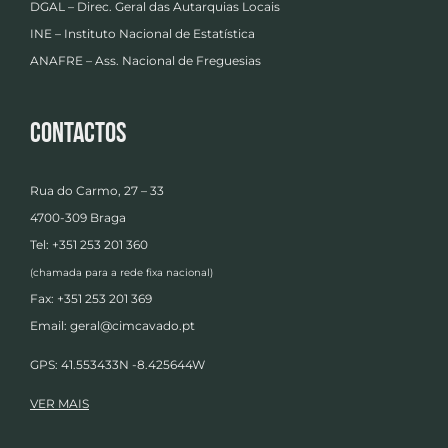
DGAL – Direc. Geral das Autarquias Locais
INE – Instituto Nacional de Estatística
ANAFRE – Ass. Nacional de Freguesias
Contactos
Rua do Carmo, 27 – 33
4700-309 Braga
Tel: +351 253 201 360
(chamada para a rede fixa nacional)
Fax: +351 253 201 369
Email:
geral@cimcavado.pt
GPS: 41.553433N -8.425644W
VER MAIS