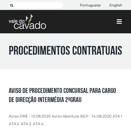
Skip
Search
Portuguese
English
to
for:
content
Togg
Navi
Cim Cávado
Procedimentos Contratuais
Cávado 2030
Projetos
+ CIM
Contactos
Aviso de Procedimento Concursal para Cargo
de Direcção Intermédia 2ºgrau
Aviso DRE - 13.08.2020 Aviso Abertura BEP - 14.08.2020 ATA 1
ATA 2 ATA 3 ATA 4