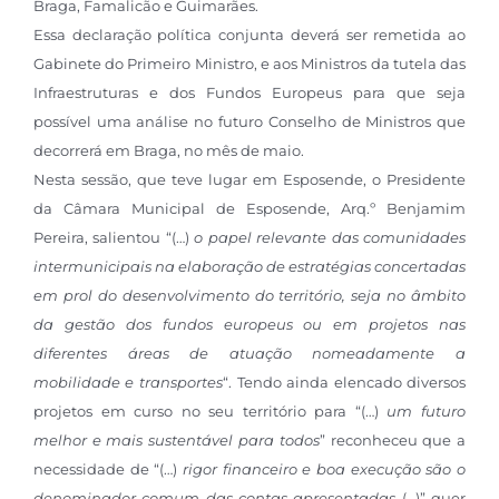
Braga, Famalicão e Guimarães.
Essa declaração política conjunta deverá ser remetida ao
Gabinete do Primeiro Ministro, e aos Ministros da tutela das
Infraestruturas e dos Fundos Europeus para que seja
possível uma análise no futuro Conselho de Ministros que
decorrerá em Braga, no mês de maio.
Nesta sessão, que teve lugar em Esposende, o Presidente
da Câmara Municipal de Esposende, Arq.º Benjamim
Pereira, salientou “(…)
o papel relevante das comunidades
intermunicipais na elaboração de estratégias concertadas
em prol do desenvolvimento do território, seja no âmbito
da gestão dos fundos europeus ou em projetos nas
diferentes áreas de atuação nomeadamente a
mobilidade e transportes
“. Tendo ainda elencado diversos
projetos em curso no seu território para “(…)
um futuro
melhor e mais sustentável para todos
” reconheceu que a
necessidade de “(…)
rigor financeiro e boa execução são o
denominador comum das contas apresentadas
(…)” quer