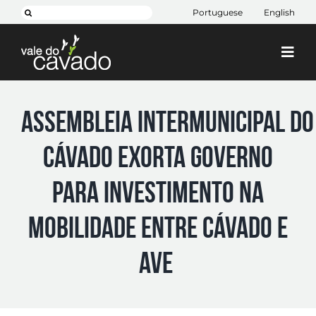
Skip
Search
Portuguese
English
to
for:
content
Togg
Navi
Cim Cávado
ASSEMBLEIA INTERMUNICIPAL DO
Cávado 2030
CÁVADO EXORTA GOVERNO
Projetos
+ CIM
PARA INVESTIMENTO NA
Contactos
MOBILIDADE ENTRE CÁVADO E
AVE