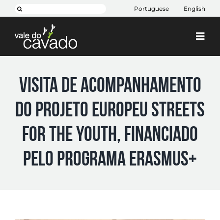
Skip
Search
Portuguese
English
to
for:
content
Togg
Navi
Cim Cávado
Visita de acompanhamento
Cávado 2030
do projeto europeu Streets
Projetos
+ CIM
for the Youth, financiado
Contactos
pelo programa Erasmus+