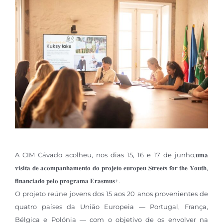
A CIM Cávado acolheu, nos dias 15, 16 e 17 de junho,𝐮𝐦𝐚
𝐯𝐢𝐬𝐢𝐭𝐚 𝐝𝐞 𝐚𝐜𝐨𝐦𝐩𝐚𝐧𝐡𝐚𝐦𝐞𝐧𝐭𝐨 𝐝𝐨 𝐩𝐫𝐨𝐣𝐞𝐭𝐨 𝐞𝐮𝐫𝐨𝐩𝐞𝐮 𝐒𝐭𝐫𝐞𝐞𝐭𝐬 𝐟𝐨𝐫 𝐭𝐡𝐞 𝐘𝐨𝐮𝐭𝐡,
𝐟𝐢𝐧𝐚𝐧𝐜𝐢𝐚𝐝𝐨 𝐩𝐞𝐥𝐨 𝐩𝐫𝐨𝐠𝐫𝐚𝐦𝐚 𝐄𝐫𝐚𝐬𝐦𝐮𝐬+.
O projeto reúne jovens dos 15 aos 20 anos provenientes de
quatro países da União Europeia — Portugal, França,
Bélgica e Polónia — com o objetivo de os envolver na